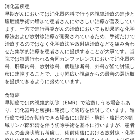
消化器疾患
早期がんにおいては消化器内科で行う内視鏡治療の進歩と
腹腔鏡手術の増加で患者さんにやさしい治療が普及してい
ます。一方で進行再発がんの治療においても効果的な化学
療法および放射線治療が開発されているため、手術だけで
治療するのではなく化学療法や放射線治療などを組み合わ
せた集学的治療を患者さんに提供することが大事です。当
院では毎週行われる合同カンファレンスにおいて消化器内
科、肝臓内科、放射線科、病理診断科、外科が皆で討議し
密に連携することで、より幅広い視点からの最善の選択肢
を提供できるように努めています。
食道癌
早期癌では内視鏡的切除（EMR）で治癒しうる場合もあ
り、消化器科と密接に連携して適応を検討しています。進
行癌で根治が期待できる場合には頸部・胸部・腹部の3領
域リンパ節郭清を伴う切除手術を基本に行いますが、患者
さんの全身状態も考慮し、術前術後における放射線・化学