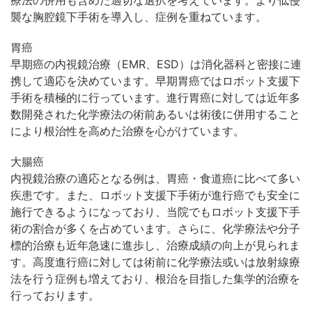
療法の併用も含めた適切な選択を考えています。より低侵
襲な胸腔鏡下手術を導入し、症例を重ねています。
胃癌
早期癌の内視鏡治療（EMR、ESD）は消化器科と密接に連
携して適応を決めています。早期胃癌ではロボット支援下
手術を積極的に行っています。進行胃癌に対しては近年多
数開発された化学療法の術前あるいは術後に併用すること
により根治性を高めた治療を心がけています。
大腸癌
内視鏡治療の適応となる例は、胃癌・食道癌に比べて多い
疾患です。また、ロボット支援下手術が進行癌でも安全に
施行できるようになっており、当院でもロボット支援下手
術の割合が多くを占めています。さらに、化学療法や分子
標的治療も近年急速に進歩し、治療成績の向上が見られま
す。高度進行癌に対しては術前に化学療法或いは放射線療
法を行う症例も増えており、根治を目指した集学的治療を
行っております。