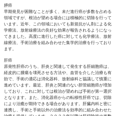
膵癌
早期発見が困難なことが多く、未だ進行癌が多数を占める
領域ですが、根治が望める場合には積極的に切除を行って
います。近年、この領域においても新規抗がん剤による化
学療法、放射線療法の良好な効果が報告されるようになっ
てきました。高度に進行した癌に対しても化学療法、放射
線療法、手術治療を組み合わせた集学的治療を行っており
ます。
肝癌
原発性肝癌のうち、肝炎と関連して発生する肝細胞癌は、
経皮的に腫瘍を壊死させる方法や、血管を介した治療も有
効で、手術の適応は消化器科、放射線科と協議して慎重に
進めています。最近、肝炎と関連のない胆管細胞癌が増加
しており、これに対しては根治が望めれば手術が第一選択
となります。また、消化器癌からの転移性肝癌では、切除
により治癒が期待できる場合があります。肝臓内科と密に
連携し、手術と手術以外の治療法を効率的に組み合わせた