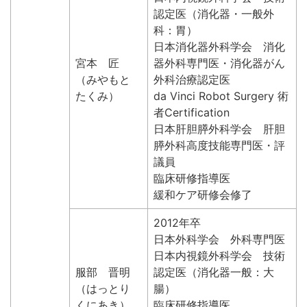
認定医（消化器・一般外
科：胃）
日本消化器外科学会 消化
宮本 匠
器外科専門医・消化器がん
（みやもと
外科治療認定医
たくみ）
da Vinci Robot Surgery 術
者Certification
日本肝胆膵外科学会 肝胆
膵外科高度技能専門医・評
議員
臨床研修指導医
緩和ケア研修会修了
2012年卒
日本外科学会 外科専門医
日本内視鏡外科学会 技術
服部 晋明
認定医（消化器一般：大
（はっとり
腸）
くにあき）
臨床研修指導医