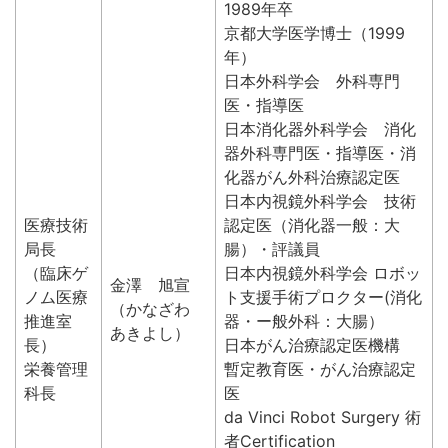
1989年卒
京都大学医学博士（1999
年）
日本外科学会 外科専門
医・指導医
日本消化器外科学会 消化
器外科専門医・指導医・消
化器がん外科治療認定医
日本内視鏡外科学会 技術
医療技術
認定医（消化器一般：大
局長
腸）・評議員
（臨床ゲ
日本内視鏡外科学会 ロボッ
金澤 旭宣
ノム医療
ト支援手術プロクター(消化
（かなざわ
推進室
器・ー般外科：大腸）
あきよし）
長）
日本がん治療認定医機構
栄養管理
暫定教育医・がん治療認定
科長
医
da Vinci Robot Surgery 術
者Certification