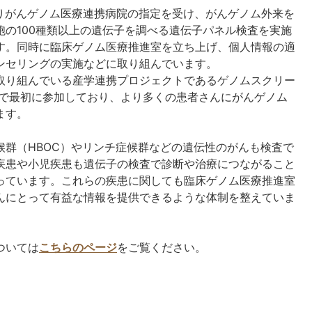
よりがんゲノム医療連携病院の指定を受け、がんゲノム外来を
の100種類以上の遺伝子を調べる遺伝子パネル検査を実施
す。同時に臨床ゲノム医療推進室を立ち上げ、個人情報の適
ンセリングの実施などに取り組んでいます。
取り組んでいる産学連携プロジェクトであるゲノムスクリー
国地方で最初に参加しており、より多くの患者さんにがんゲノム
ます。
群（HBOC）やリンチ症候群などの遺伝性のがんも検査で
疾患や小児疾患も遺伝子の検査で診断や治療につながること
っています。これらの疾患に関しても臨床ゲノム医療推進室
んにとって有益な情報を提供できるような体制を整えていま
ついては
こちらのページ
をご覧ください。