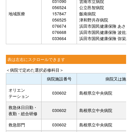
031090
雲南市立病院
056524
公立邑智病院
地域医療
157847
飯南病院
056525
津和野共存病院
076674
浜田市国民健康保険 あさひ
076668
浜田市国民健康保険 波佐診
033664
浜田市国民健康保険 弥栄診
表は左右にスクロールできます
＜病院で定めた選択必修科目＞
病院施設番号
病院又は施設
オリエン
030602
島根県立中央病院
テーション
救急休日日勤・
030602
島根県立中央病院
夜勤・総合研修
救急部門
030602
島根県立中央病院