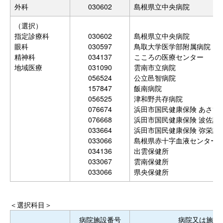
外科
030602
島根県立中央病院
（選択）
指定診療科
030602
島根県立中央病院
眼科
030597
鳥取大学医学部附属病院
精神科
034137
こころの医療センター
地域医療
031090
雲南市立病院
056524
公立邑智病院
157847
飯南病院
056525
津和野共存病院
076674
浜田市国民健康保険 あさひ
076668
浜田市国民健康保険 波佐診
033664
浜田市国民健康保険 弥栄診
033066
島根県赤十字血液センター
034136
出雲保健所
033067
雲南保健所
033066
県央保健所
＜選択科目＞
病院施設番号
病院又は施設