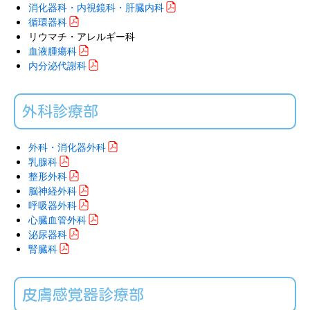
消化器科・内視鏡科・肝臓内科
循環器科
リウマチ・アレルギー科
血液腫瘍科
内分泌代謝科
外科診療部
外科・消化器外科
乳腺科
整形外科
脳神経外科
呼吸器外科
心臓血管外科
泌尿器科
腎臓科
皮膚感覚器診療部