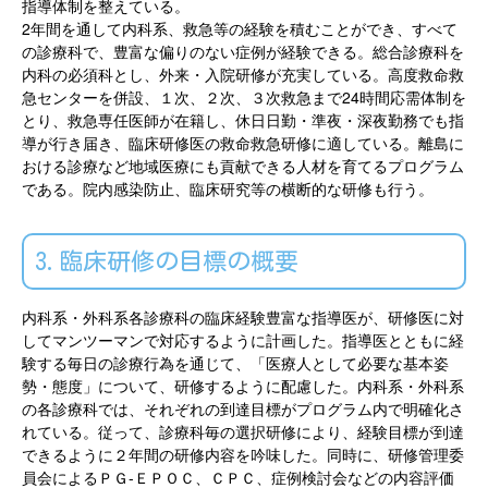
指導体制を整えている。
2年間を通して内科系、救急等の経験を積むことができ、すべて
の診療科で、豊富な偏りのない症例が経験できる。総合診療科を
内科の必須科とし、外来・入院研修が充実している。高度救命救
急センターを併設、１次、２次、３次救急まで24時間応需体制を
とり、救急専任医師が在籍し、休日日勤・準夜・深夜勤務でも指
導が行き届き、臨床研修医の救命救急研修に適している。離島に
おける診療など地域医療にも貢献できる人材を育てるプログラム
である。院内感染防止、臨床研究等の横断的な研修も行う。
3.臨床研修の目標の概要
内科系・外科系各診療科の臨床経験豊富な指導医が、研修医に対
してマンツーマンで対応するように計画した。指導医とともに経
験する毎日の診療行為を通じて、「医療人として必要な基本姿
勢・態度」について、研修するように配慮した。内科系・外科系
の各診療科では、それぞれの到達目標がプログラム内で明確化さ
れている。従って、診療科毎の選択研修により、経験目標が到達
できるように２年間の研修内容を吟味した。同時に、研修管理委
員会によるＰＧ-ＥＰＯＣ、ＣＰＣ、症例検討会などの内容評価