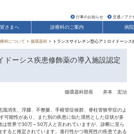
行事のお知らせ
交通／アク
の皆さまへ
診療科のご案内
病院
療科について
循環器科
トランスサイレチン型心アミロイドーシス
イドーシス疾患修飾薬の導入施設認定
循環器科部長 井本 宏治
識消失、浮腫、不整脈、手根管症候群、脊柱管狭窄症のよ
こす可能性があり、また別の疾患に似た漠然とした症状が多
は世界で30万～50万人と言われていますが、診断に至ら
在すると推定されています。進行性かつ致死性の疾患である