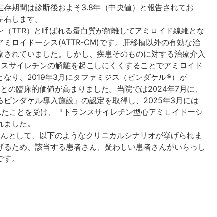
存期間は診断後およそ3.8年（中央値）と報告されてお
左右します。
（TTR）と呼ばれる蛋白質が解離してアミロイド線維とな
ロイドーシス(ATTR-CM)です。肝移植以外の有効な治
療されていました。しかし、疾患そのものに対する治療介入
ンスサイレチンの解離を起こしにくくすることでアミロイド
なり、2019年3月にタファミジス（ビンダケル®）が
ことの臨床的価値が高まりました。当院では2024年7月に、
ビンダケル導入施設』の認定を取得し、2025年3月には
れたことを受け、『トランスサイレチン型心アミロイドーシ
れました。
さんとして、以下のようなクリニカルシナリオが挙げられま
げるため、該当する患者さん、疑わしい患者さんがいらっし
です。