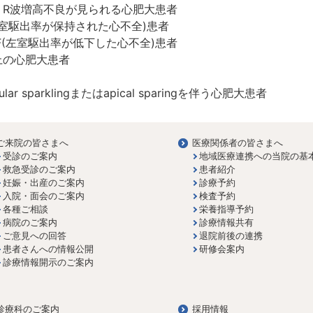
、R波増高不良が見られる心肥大患者
左室駆出率が保持された心不全)患者
F(左室駆出率が低下した心不全)患者
上の心肥大患者
sparklingまたはapical sparingを伴う心肥大患者
ご来院の皆さまへ
医療関係者の皆さまへ
受診のご案内
地域医療連携への当院の基
救急受診のご案内
患者紹介
妊娠・出産のご案内
診療予約
入院・面会のご案内
検査予約
各種ご相談
栄養指導予約
病院のご案内
診療情報共有
ご意見への回答
退院前後の連携
患者さんへの情報公開
研修会案内
診療情報開示のご案内
診療科のご案内
採用情報