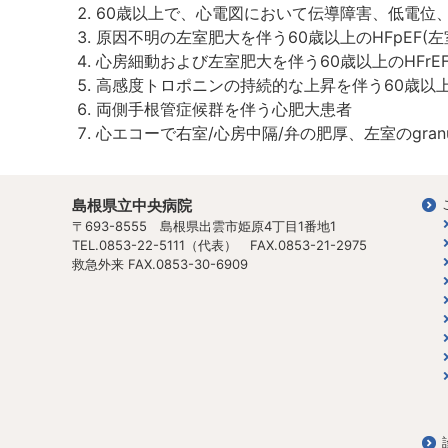
60歳以上で、心電図において伝導障害、低電位
原因不明の左室肥大を伴う60歳以上のHFpEF(
心房細動および左室肥大を伴う60歳以上のHFrE
高感度トロポニンの持続的な上昇を伴う60歳以
両側手根管症候群を伴う心肥大患者
心エコーで右室/心房中隔/弁の肥厚、左室のgranular 
島根県立中央病院
〒693-8555 島根県出雲市姫原4丁目1番地1
TEL.0853-22-5111（代表） FAX.0853-21-2975
救急外来 FAX.0853-30-6909