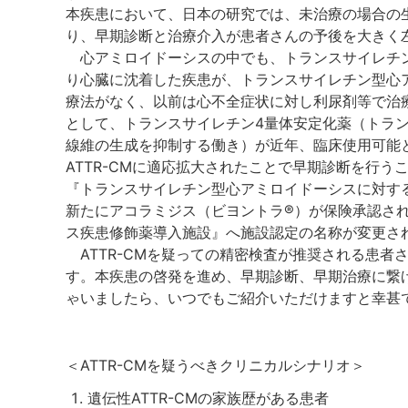
本疾患において、日本の研究では、未治療の場合の生
り、早期診断と治療介入が患者さんの予後を大きく
心アミロイドーシスの中でも、トランスサイレチン
り心臓に沈着した疾患が、トランスサイレチン型心アミ
療法がなく、以前は心不全症状に対し利尿剤等で治
として、トランスサイレチン4量体安定化薬（トラ
線維の生成を抑制する働き）が近年、臨床使用可能と
ATTR-CMに適応拡大されたことで早期診断を行う
『トランスサイレチン型心アミロイドーシスに対する
新たにアコラミジス（ビヨントラ®）が保険承認さ
ス疾患修飾薬導入施設』へ施設認定の名称が変更さ
ATTR-CMを疑っての精密検査が推奨される患者
す。本疾患の啓発を進め、早期診断、早期治療に繋
ゃいましたら、いつでもご紹介いただけますと幸甚
＜ATTR-CMを疑うべきクリニカルシナリオ＞
遺伝性ATTR-CMの家族歴がある患者